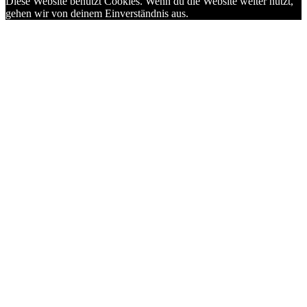
Diese Website benutzt Cookies. Wenn du die Website weiter nutzt,
gehen wir von deinem Einverständnis aus.
OK
No