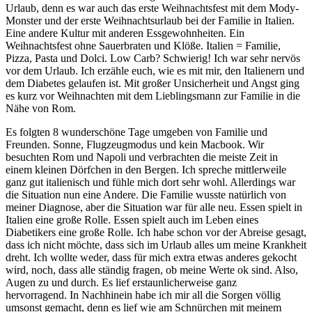
Urlaub, denn es war auch das erste Weihnachtsfest mit dem Mody-
Monster und der erste Weihnachtsurlaub bei der Familie in Italien.
Eine andere Kultur mit anderen Essgewohnheiten. Ein
Weihnachtsfest ohne Sauerbraten und Klöße. Italien = Familie,
Pizza, Pasta und Dolci. Low Carb? Schwierig! Ich war sehr nervös
vor dem Urlaub. Ich erzähle euch, wie es mit mir, den Italienern und
dem Diabetes gelaufen ist. Mit großer Unsicherheit und Angst ging
es kurz vor Weihnachten mit dem Lieblingsmann zur Familie in die
Nähe von Rom.
Es folgten 8 wunderschöne Tage umgeben von Familie und
Freunden. Sonne, Flugzeugmodus und kein Macbook. Wir
besuchten Rom und Napoli und verbrachten die meiste Zeit in
einem kleinen Dörfchen in den Bergen. Ich spreche mittlerweile
ganz gut italienisch und fühle mich dort sehr wohl. Allerdings war
die Situation nun eine Andere. Die Familie wusste natürlich von
meiner Diagnose, aber die Situation war für alle neu. Essen spielt in
Italien eine große Rolle. Essen spielt auch im Leben eines
Diabetikers eine große Rolle. Ich habe schon vor der Abreise gesagt,
dass ich nicht möchte, dass sich im Urlaub alles um meine Krankheit
dreht. Ich wollte weder, dass für mich extra etwas anderes gekocht
wird, noch, dass alle ständig fragen, ob meine Werte ok sind. Also,
Augen zu und durch. Es lief erstaunlicherweise ganz
hervorragend. In Nachhinein habe ich mir all die Sorgen völlig
umsonst gemacht, denn es lief wie am Schnürchen mit meinem