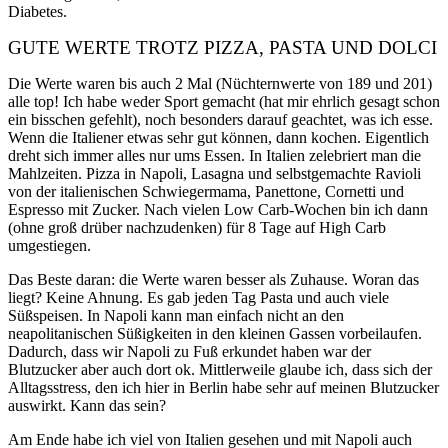
Diabetes.
GUTE WERTE TROTZ PIZZA, PASTA UND DOLCI
Die Werte waren bis auch 2 Mal (Nüchternwerte von 189 und 201)
alle top! Ich habe weder Sport gemacht (hat mir ehrlich gesagt schon
ein bisschen gefehlt), noch besonders darauf geachtet, was ich esse.
Wenn die Italiener etwas sehr gut können, dann kochen. Eigentlich
dreht sich immer alles nur ums Essen. In Italien zelebriert man die
Mahlzeiten. Pizza in Napoli, Lasagna und selbstgemachte Ravioli
von der italienischen Schwiegermama, Panettone, Cornetti und
Espresso mit Zucker. Nach vielen Low Carb-Wochen bin ich dann
(ohne groß drüber nachzudenken) für 8 Tage auf High Carb
umgestiegen.
Das Beste daran: die Werte waren besser als Zuhause. Woran das
liegt? Keine Ahnung. Es gab jeden Tag Pasta und auch viele
Süßspeisen. In Napoli kann man einfach nicht an den
neapolitanischen Süßigkeiten in den kleinen Gassen vorbeilaufen.
Dadurch, dass wir Napoli zu Fuß erkundet haben war der
Blutzucker aber auch dort ok. Mittlerweile glaube ich, dass sich der
Alltagsstress, den ich hier in Berlin habe sehr auf meinen Blutzucker
auswirkt. Kann das sein?
Am Ende habe ich viel von Italien gesehen und mit Napoli auch