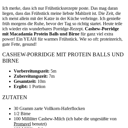
Ich merke, dass ich nur Frühstücksrezepte poste. Das mag daran
liegen, dass das Frühstück meine liebste Mahlzeit ist. Die Zeit, die
ich meist allein mit der Katze in der Küche verbringe. Ich genieße
früh morgens die Ruhe, bevor der Tag so richtig startet. Heute teile
ich wieder ein wunderbares Porridge-Rezept.
Cashew-Porridge
mit Macadamia Protein Balls und Birne
für ganz viel extra
power! Ein YEAH für warmes Frühstück. Wie so oft: proteinreich,
gute Fette, gesund!
CASHEW-PORRIDGE MIT PROTEIN BALLS UND
BIRNE
Vorbereitungszeit:
5m
Zubereitungszeit:
7m
Gesamtzeit:
10m
Ergibt:
1 Portion
ZUTATEN
30 Gramm zarte Vollkorn-Haferflocken
1/2 Birne
100 Milliliter Cashew-Milch (ich habe die ungesüßte von
Promavel
benutzt)