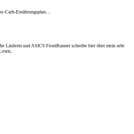
n Low-Carb-Ernährungsplan…
iche Läuferin und ASICS FrontRunner schreibe hier über mein sehr
 Lesen,