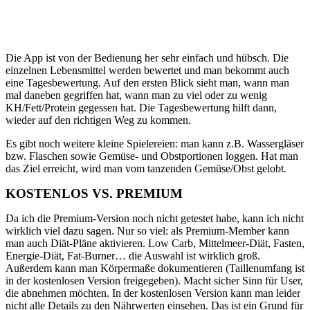
Die App ist von der Bedienung her sehr einfach und hübsch. Die
einzelnen Lebensmittel werden bewertet und man bekommt auch
eine Tagesbewertung. Auf den ersten Blick sieht man, wann man
mal daneben gegriffen hat, wann man zu viel oder zu wenig
KH/Fett/Protein gegessen hat. Die Tagesbewertung hilft dann,
wieder auf den richtigen Weg zu kommen.
Es gibt noch weitere kleine Spielereien: man kann z.B. Wassergläser
bzw. Flaschen sowie Gemüse- und Obstportionen loggen. Hat man
das Ziel erreicht, wird man vom tanzenden Gemüse/Obst gelobt.
KOSTENLOS VS. PREMIUM
Da ich die Premium-Version noch nicht getestet habe, kann ich nicht
wirklich viel dazu sagen. Nur so viel: als Premium-Member kann
man auch Diät-Pläne aktivieren. Low Carb, Mittelmeer-Diät, Fasten,
Energie-Diät, Fat-Burner… die Auswahl ist wirklich groß.
Außerdem kann man Körpermaße dokumentieren (Taillenumfang ist
in der kostenlosen Version freigegeben). Macht sicher Sinn für User,
die abnehmen möchten. In der kostenlosen Version kann man leider
nicht alle Details zu den Nährwerten einsehen. Das ist ein Grund für