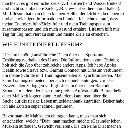
möchte… es gibt einfache Ziele (z.B. ausreichend Wasser trinken)
und nicht so einfachere Ziele (z.B. Gewicht verlieren und halten).
Mit Lifesum hat man einen kleinen Helfer, der leicht zu bedienen ist
und alle wichtigen Informationen bündelt. Ich achte darauf, dass
meine Energiezufuhr/Zielzufuhr und mein Trainingspensum
zusammenpassen und ich mich gesund ernähre. Lifesum hilft mir
Tag für Tag motiviert zu sein und meine Ziele zu erreichen.
WIE FUNKTIONIERT LIFESUM?
Lifesum benötigt ausführliche Daten über das Sport- und
Ernährungsverhalten des Users. Die Informationen zum Training
holt sich die App über zahlreiche andere Apps. Ich habe Apples
Health sowie Strava bzw. Garmin Connect mit Lifesum verbunden,
um meine Schritte und Trainingseinheiten zu synchronisieren. Man
kann Trainingseinheiten aber auch manuell eintragen. Um das
Essverhalten zu loggen verfügt Lifesum über einen Barcode-
Scanner, mit dem der User ohne großen Aufwand alle Bestandteile
einer Mahlzeit loggen kann. Außerdem kann man über die
Suche auf die riesige Lebensmitteldatenbank zugreifen. Bisher habe
ich alle Zutaten super schnell gefunden.
Bevor man die Mahlzeiten eintragen kann, muss man sich
entscheiden, welche “Diät” man machen möchte (Gesünder leben,
Muskeln aufbauen, Gewicht verlieren). Da ich keine Diät machen