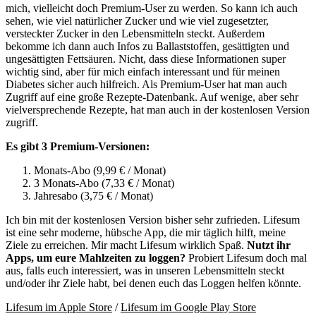
mich, vielleicht doch Premium-User zu werden. So kann ich auch
sehen, wie viel natürlicher Zucker und wie viel zugesetzter,
versteckter Zucker in den Lebensmitteln steckt. Außerdem
bekomme ich dann auch Infos zu Ballaststoffen, gesättigten und
ungesättigten Fettsäuren. Nicht, dass diese Informationen super
wichtig sind, aber für mich einfach interessant und für meinen
Diabetes sicher auch hilfreich. Als Premium-User hat man auch
Zugriff auf eine große Rezepte-Datenbank. Auf wenige, aber sehr
vielversprechende Rezepte, hat man auch in der kostenlosen Version
zugriff.
Es gibt 3 Premium-Versionen:
Monats-Abo (9,99 € / Monat)
3 Monats-Abo (7,33 € / Monat)
Jahresabo (3,75 € / Monat)
Ich bin mit der kostenlosen Version bisher sehr zufrieden. Lifesum
ist eine sehr moderne, hübsche App, die mir täglich hilft, meine
Ziele zu erreichen. Mir macht Lifesum wirklich Spaß.
Nutzt ihr
Apps, um eure Mahlzeiten zu loggen?
Probiert Lifesum doch mal
aus, falls euch interessiert, was in unseren Lebensmitteln steckt
und/oder ihr Ziele habt, bei denen euch das Loggen helfen könnte.
Lifesum im Apple Store
/
Lifesum im Google Play Store