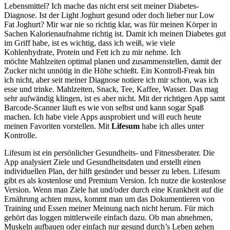
Lebensmittel? Ich mache das nicht erst seit meiner Diabetes-
Diagnose. Ist der Light Joghurt gesund oder doch lieber nur Low
Fat Joghurt? Mir war nie so richtig klar, was für meinen Körper in
Sachen Kalorienaufnahme richtig ist. Damit ich meinen Diabetes gut
im Griff habe, ist es wichtig, dass ich weiß, wie viele
Kohlenhydrate, Protein und Fett ich zu mir nehme. Ich
möchte Mahlzeiten optimal planen und zusammenstellen, damit der
Zucker nicht unnötig in die Höhe schießt. Ein Kontroll-Freak bin
ich nicht, aber seit meiner Diagnose notiere ich mir schon, was ich
esse und trinke. Mahlzeiten, Snack, Tee, Kaffee, Wasser. Das mag
sehr aufwändig klingen, ist es aber nicht. Mit der richtigen App samt
Barcode-Scanner läuft es wie von selbst und kann sogar Spaß
machen. Ich habe viele Apps ausprobiert und will euch heute
meinen Favoriten vorstellen. Mit
Lifesum
habe ich alles unter
Kontrolle.
Lifesum ist ein persönlicher Gesundheits- und Fitnessberater. Die
App analysiert Ziele und Gesundheitsdaten und erstellt einen
individuellen Plan, der hilft gesünder und besser zu leben. Lifesum
gibt es als kostenlose und Premium Version. Ich nutze die kostenlose
Version. Wenn man Ziele hat und/oder durch eine Krankheit auf die
Ernährung achten muss, kommt man um das Dokumentieren von
Training und Essen meiner Meinung nach nicht herum. Für mich
gehört das loggen mittlerweile einfach dazu. Ob man abnehmen,
Muskeln aufbauen oder einfach nur gesund durch’s Leben gehen