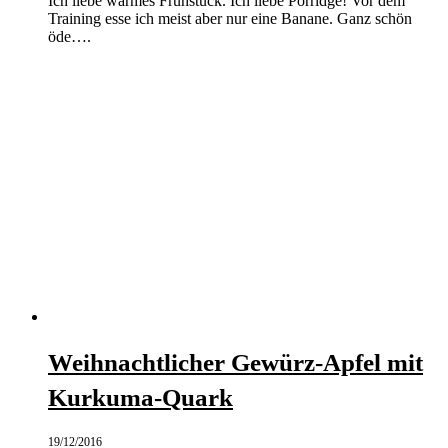
Ich liebe warmes Frühstück. Ich liebe Porridge! Vor dem
Training esse ich meist aber nur eine Banane. Ganz schön
öde….
Weihnachtlicher Gewürz-Apfel mit
Kurkuma-Quark
19/12/2016